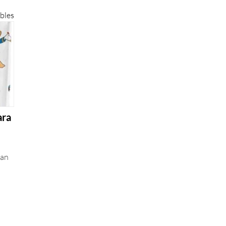
bles
ara
gan