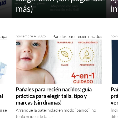
más)
in
tapa
noviembre 4, 2025
Pañales para recién nacidos
novi
Pañales para recién nacidos: guía
Pañ
al
práctica para elegir talla, tipo y
prá
marcas (sin dramas)
ve
í se
Arranqué la paternidad en modo “pánico”: no
Índi
tenía ni idea de tallas,
dife