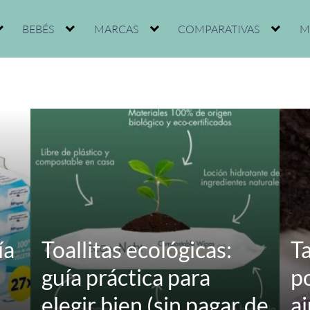
BEBÉS
MARCAS
COMPARATIVAS
M
ía
Toallitas ecológicas:
Ta
guía práctica para
po
elegir bien (sin pagar de
a