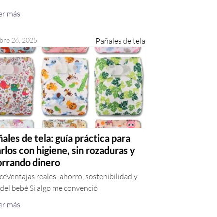
er más
bre 26, 2025
Pañales de tela
ales de tela: guía práctica para
rlos con higiene, sin rozaduras y
orrando dinero
ceVentajas reales: ahorro, sostenibilidad y
 del bebé Si algo me convenció
er más