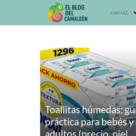
Saltar
al
MAMÁS
contenido
Toallitas húmedas: gu
práctica para bebés y
adultos (precio, piel