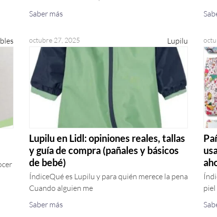
Saber más
Sab
ibles
octubre 27, 2025
Lupilu
octu
Lupilu en Lidl: opiniones reales, tallas
Pañ
y guía de compra (pañales y básicos
usa
de bebé)
ah
ocer
ÍndiceQué es Lupilu y para quién merece la pena
Índi
Cuando alguien me
piel
Saber más
Sab