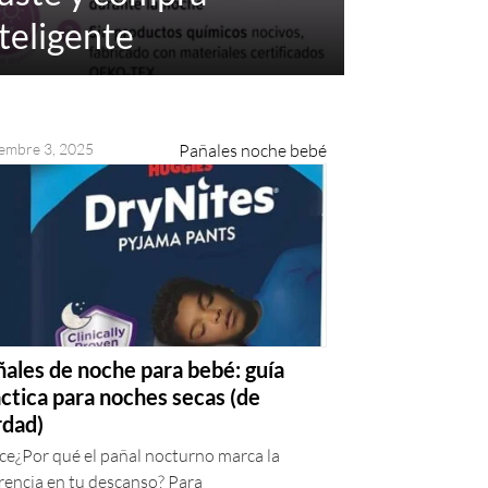
teligente
embre 3, 2025
Pañales noche bebé
ales de noche para bebé: guía
ctica para noches secas (de
rdad)
ce¿Por qué el pañal nocturno marca la
rencia en tu descanso? Para