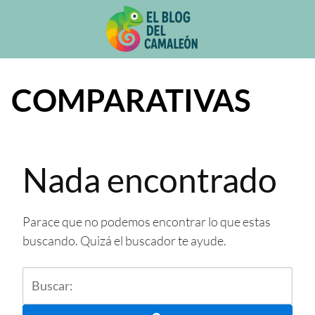
Saltar
al
contenido
COMPARATIVAS
Nada encontrado
Parace que no podemos encontrar lo que estas
buscando. Quizá el buscador te ayude.