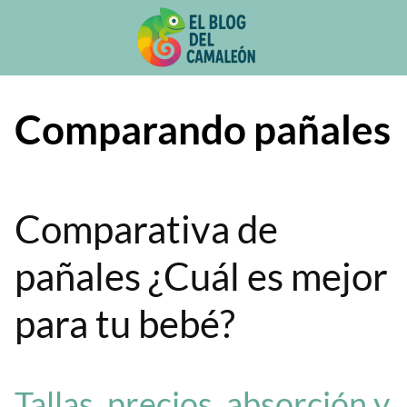
Saltar
al
contenido
Comparando pañales
Comparativa de
pañales ¿Cuál es mejor
para tu bebé?
Tallas, precios, absorción y