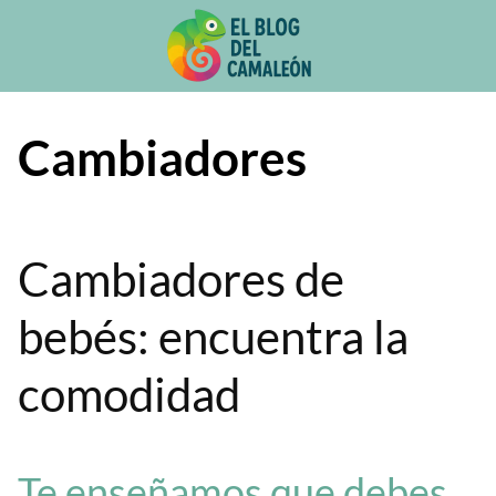
Saltar
al
contenido
Cambiadores
Cambiadores de
bebés: encuentra la
comodidad
Te enseñamos que debes