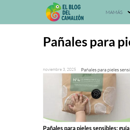
Saltar
al
MAMÁS
contenido
Pañales para pi
noviembre 3, 2025
Pañales para pieles sens
Pañales para pieles sensibles: guía