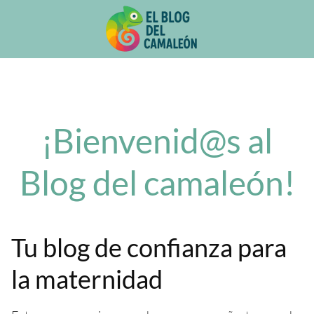
Saltar
al
contenido
¡Bienvenid@s al
Blog del camaleón!
Tu blog de confianza para
la maternidad